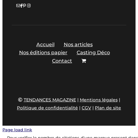
Accueil
Nos articles
Nos éditions papier
Casting Déco
Contact
TENDANCES MAGAZINE
|
Mentions légales
|
Politique de confidentialité
|
CGV
|
Plan de site
Page load link
Pour verifier le nombre de citations d'une marque present dan