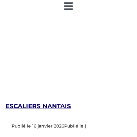
Toggle
Navigation
Accueil
Nos articles
Nos éditions papier
Contact
Devenir annonceur
ESCALIERS NANTAIS
Teamiz
16 janvier 2026
|