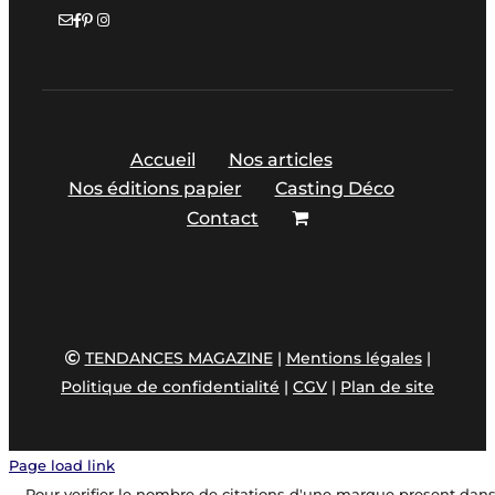
Accueil
Nos articles
Nos éditions papier
Casting Déco
Contact
TENDANCES MAGAZINE
|
Mentions légales
|
Politique de confidentialité
|
CGV
|
Plan de site
Page load link
Pour verifier le nombre de citations d'une marque present dan