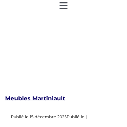
Toggle
Navigation
Accueil
Nos articles
Nos éditions papier
Contact
Devenir annonceur
Meubles Martiniault
Teamiz
15 décembre 2025
|