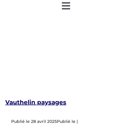
Toggle
Navigation
Accueil
Nos articles
Nos éditions papier
Contact
Devenir annonceur
Vauthelin paysages
Teamiz
28 avril 2025
|