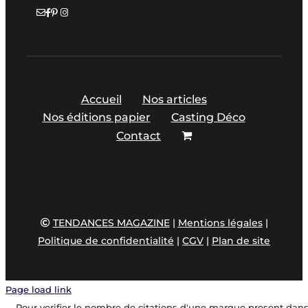
Accueil
Nos articles
Nos éditions papier
Casting Déco
Contact
TENDANCES MAGAZINE
|
Mentions légales
|
Politique de confidentialité
|
CGV
|
Plan de site
Page load link
Pour verifier le nombre de citations d'une marque present dan