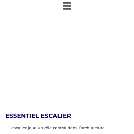
Toggle
Navigation
Accueil
Nos articles
Nos éditions papier
Contact
Devenir annonceur
ESSENTIEL ESCALIER
Teamiz
L’escalier joue un rôle central dans l’architecture