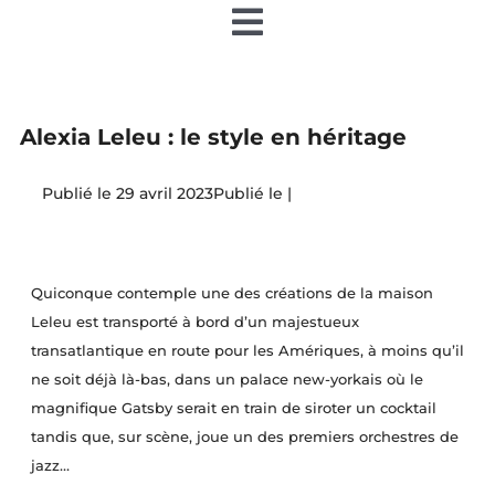
Toggle
Navigation
Accueil
Alexia Leleu : le style en héritage
Nos articles
29 avril 2023
|
Nos éditions papier
Quiconque contemple une des créations de la maison
Contact
Leleu est transporté à bord d’un majestueux
transatlantique en route pour les Amériques, à moins qu’il
Devenir annonceur
ne soit déjà là-bas, dans un palace new-yorkais où le
magnifique Gatsby serait en train de siroter un cocktail
tandis que, sur scène, joue un des premiers orchestres de
Teamiz
jazz…