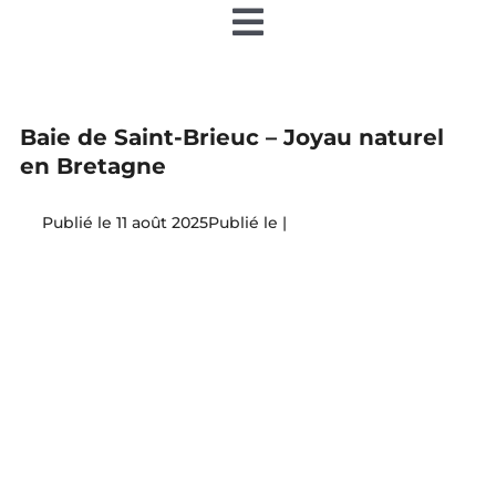
Toggle
Navigation
Accueil
Baie de Saint-Brieuc – Joyau naturel
Nos articles
en Bretagne
11 août 2025
|
Nos éditions papier
Contact
Devenir annonceur
Teamiz