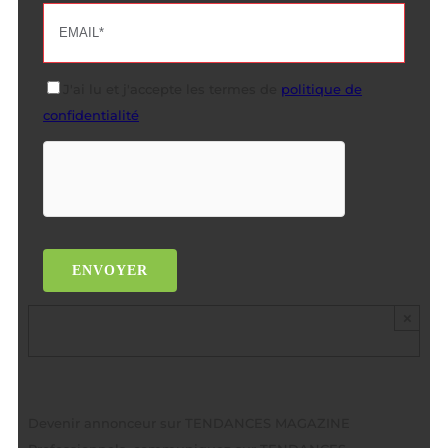
Veuillez laisser ce champ vide.
J'ai lu et j'accepte les termes de
politique de
confidentialité
×
Devenir annonceur sur TENDANCES MAGAZINE