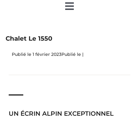
Toggle
Navigation
Accueil
Chalet Le 1550
Nos articles
1 février 2023
|
Nos éditions papier
Contact
Devenir annonceur
UN ÉCRIN ALPIN EXCEPTIONNEL
Teamiz