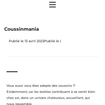
Toggle
Navigation
Accueil
Coussinmania
Nos articles
13 avril 2023
|
Nos éditions papier
Contact
Devenir annonceur
Vous aussi vous êtes adepte des coussins !?
Évidemment, car les textiles contribuent à se sentir bien
Teamiz
chez soi, dans un univers chaleureux, accueillant, qui
nous ressemble.