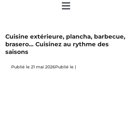
Toggle
Navigation
Accueil
Cuisine extérieure, plancha, barbecue,
Nos articles
brasero… Cuisinez au rythme des
saisons
Nos éditions papier
21 mai 2026
|
Contact
Devenir annonceur
Teamiz