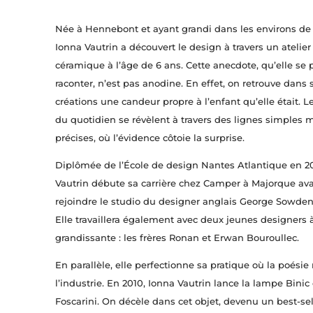
Née à Hennebont et ayant grandi dans les environs de
Ionna Vautrin a découvert le design à travers un atelier
céramique à l’âge de 6 ans. Cette anecdote, qu’elle se p
raconter, n’est pas anodine. En effet, on retrouve dans 
créations une candeur propre à l’enfant qu’elle était. L
du quotidien se révèlent à travers des lignes simples 
précises, où l’évidence côtoie la surprise.
Diplômée de l’École de design Nantes Atlantique en 2
Vautrin débute sa carrière chez Camper à Majorque av
rejoindre le studio du designer anglais George Sowden
Elle travaillera également avec deux jeunes designers à
grandissante : les frères Ronan et Erwan Bouroullec.
En parallèle, elle perfectionne sa pratique où la poésie
l’industrie. En 2010, Ionna Vautrin lance la lampe Binic
Foscarini. On décèle dans cet objet, devenu un best-sell