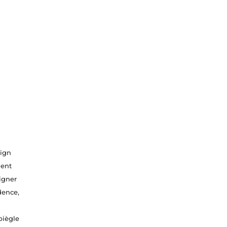
ign
ment
igner
dence,
piègle