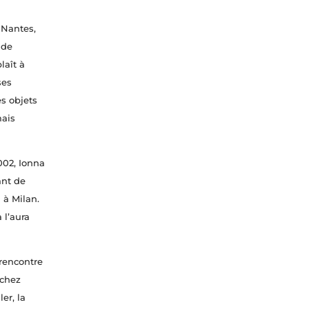
 Nantes,
 de
laît à
ses
es objets
mais
002, Ionna
ant de
 à Milan.
 l’aura
 rencontre
 chez
er, la