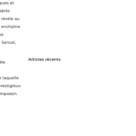
iques et
abite
a révèle au
t enchaîne
es
 Sancal,
Articles récents
dra
r laquelle
prestigieux
emporain.