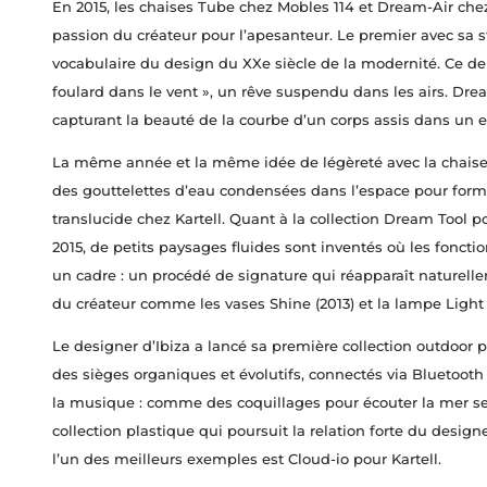
En 2015, les chaises Tube chez Mobles 114 et Dream-Air chez
passion du créateur pour l’apesanteur. Le premier avec sa s
vocabulaire du design du XXe siècle de la modernité. Ce 
foulard dans le vent », un rêve suspendu dans les airs. Dre
capturant la beauté de la courbe d’un corps assis dans un e
La même année et la même idée de légèreté avec la chais
des gouttelettes d’eau condensées dans l’espace pour form
translucide chez Kartell. Quant à la collection Dream Tool
2015, de petits paysages fluides sont inventés où les fonc
un cadre : un procédé de signature qui réapparaît naturell
du créateur comme les vases Shine (2013) et la lampe Light Ai
Le designer d’Ibiza a lancé sa première collection outdoor
des sièges organiques et évolutifs, connectés via Bluetooth
la musique : comme des coquillages pour écouter la mer sel
collection plastique qui poursuit la relation forte du desig
l’un des meilleurs exemples est Cloud-io pour Kartell.