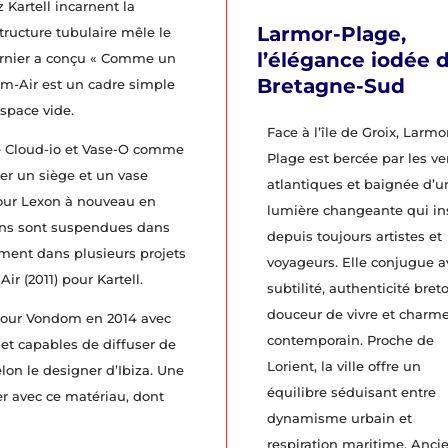
 Kartell incarnent la
Larmor-Plage,
tructure tubulaire mêle le
l’élégance iodée 
dernier a conçu « Comme un
Bretagne-Sud
am-Air est un cadre simple
space vide.
Face à l’île de Groix, Larmo
e Cloud-io et Vase-O comme
Plage est bercée par les ve
er un siège et un vase
atlantiques et baignée d’u
 pour Lexon à nouveau en
lumière changeante qui in
tions sont suspendues dans
depuis toujours artistes et
ement dans plusieurs projets
voyageurs. Elle conjugue a
r (2011) pour Kartell.
subtilité, authenticité bret
douceur de vivre et charm
 pour Vondom en 2014 avec
contemporain. Proche de
 et capables de diffuser de
Lorient, la ville offre un
on le designer d’Ibiza. Une
équilibre séduisant entre
ner avec ce matériau, dont
dynamisme urbain et
respiration maritime. Anci