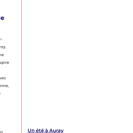
de
r-
nts
ne
spire
vec
onne,
e
Un été à Auray
en