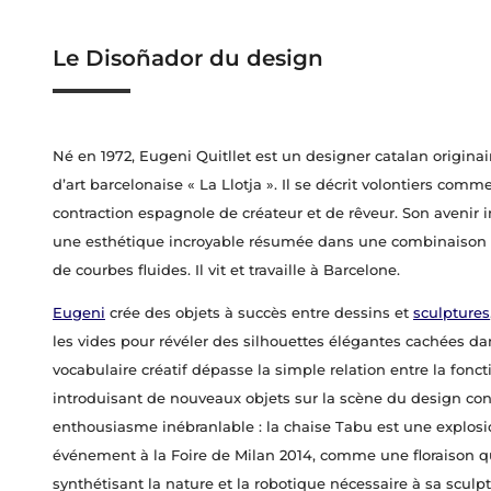
Le Disoñador du design
Né en 1972, Eugeni Quitllet est un designer catalan originair
d’art barcelonaise « La Llotja ». Il se décrit volontiers com
contraction espagnole de créateur et de rêveur. Son avenir i
une esthétique incroyable résumée dans une combinaison 
de courbes fluides. Il vit et travaille à Barcelone.
Eugeni
crée des objets à succès entre dessins et
sculptures
les vides pour révéler des silhouettes élégantes cachées da
vocabulaire créatif dépasse la simple relation entre la foncti
introduisant de nouveaux objets sur la scène du design co
enthousiasme inébranlable : la chaise Tabu est une explosio
événement à la Foire de Milan 2014, comme une floraison q
synthétisant la nature et la robotique nécessaire à sa scul