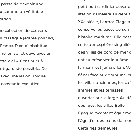
n passe de devenir une
petit port sardinier devenu
nçu comme un véritable
station balnéaire au début
cation.
XXe siècle, Larmor-Plage a
conservé les traces de son
ne collection de couverts
histoire maritime. Elle po
n plastique jetable pour IPI,
cette atmosphère singuliè
 France. Rien d’inhabituel
des villes de bord de mer 
rme, on se retrouve avec un
ont su préserver leur âme. I
tte-ciel ». Continuer à
la mer n’est jamais loin. V
ant-gardiste possible. De
flâner face aux embruns, e
n avec une vision unique
les villas anciennes, les ca
constante évolution.
animés et les terrasses
ouvertes sur le large. Au d
des rues, les villas Belle
Époque racontent égalem
l’âge d’or des bains de mer
Certaines demeures,