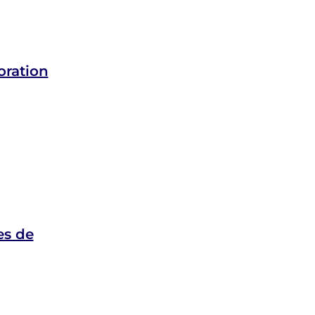
ration
es de