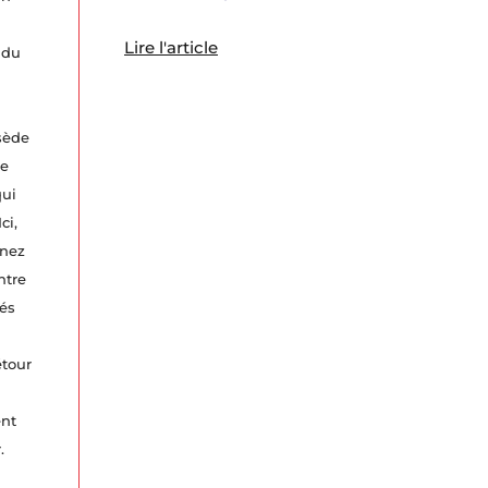
Lire l'article
 du
ssède
re
qui
ci,
enez
ntre
fés
étour
ent
.