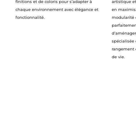
finitions et de coloris pour s’adapter à
artistique e
chaque environnement avec élégance et
en maximisan
fonctionnalité.
modularité d
parfaitemen
d’aménagem
spécialisée
rangement e
de vie.