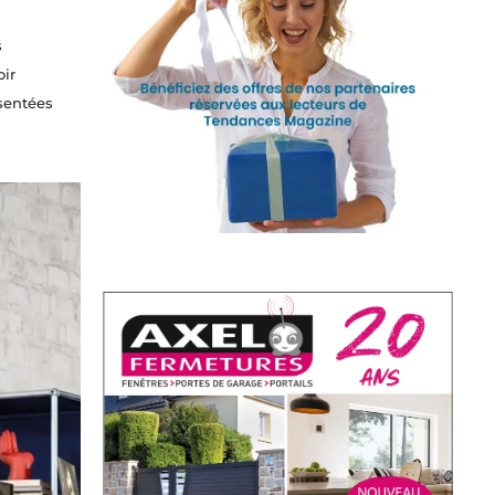
s
oir
sentées