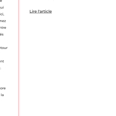
re
qui
Lire l'article
ci,
enez
ntre
fés
étour
ent
.
core
 la