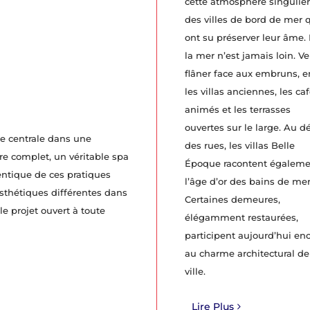
cette atmosphère singuliè
des villes de bord de mer 
ont su préserver leur âme. I
la mer n’est jamais loin. V
flâner face aux embruns, e
les villas anciennes, les ca
animés et les terrasses
ouvertes sur le large. Au d
e centrale dans une
des rues, les villas Belle
re complet, un véritable spa
Époque racontent égalem
hentique de ces pratiques
l’âge d’or des bains de mer
esthétiques différentes dans
Certaines demeures,
le projet ouvert à toute
élégamment restaurées,
participent aujourd’hui en
au charme architectural de
ville.
Lire Plus