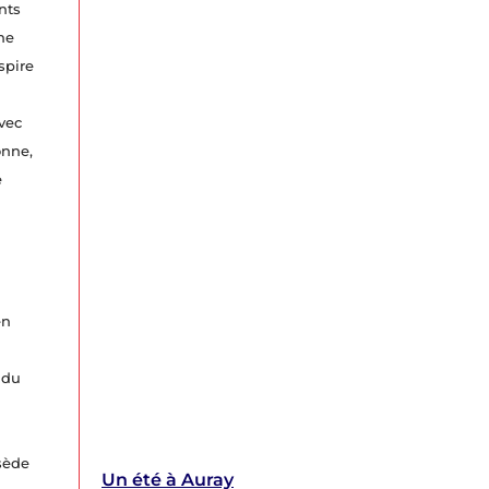
nts
ne
spire
vec
onne,
e
en
 du
ssède
Un été à Auray