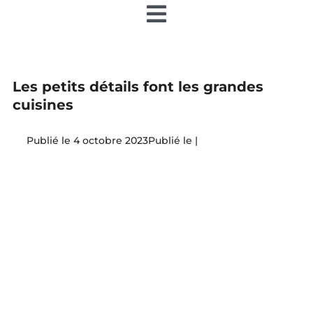
Toggle
Navigation
Accueil
Les petits détails font les grandes
Nos articles
cuisines
4 octobre 2023
|
Nos éditions papier
Contact
Devenir annonceur
Teamiz