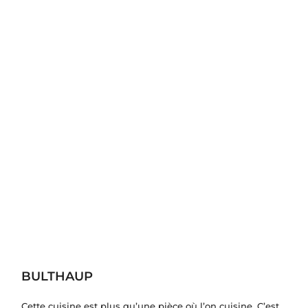
BULTHAUP
Cette cuisine est plus qu’une pièce où l’on cuisine. C’est