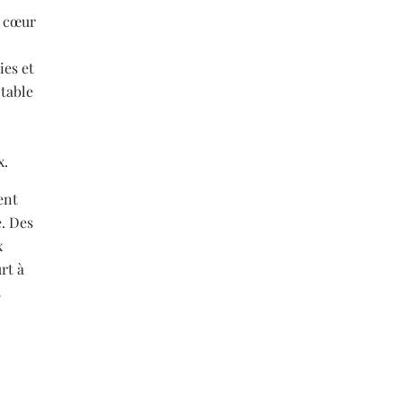
e cœur
ies et
 table
x.
ent
e. Des
x
rt à
s