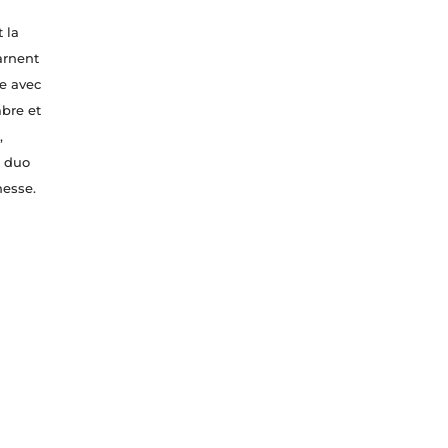
 la
arnent
ue avec
mbre et
,
n duo
nesse.