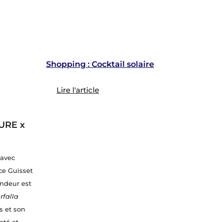
Shopping : Cocktail solaire
Lire l'article
URE x
 avec
ce Guisset
ondeur est
rfalla
s et son