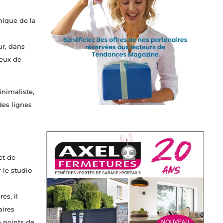
hique de la
ur, dans
jeux de
inimaliste,
des lignes
et de
 le studio
es, il
aires
 points de