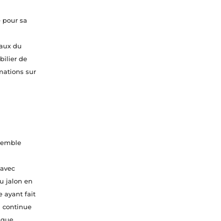
e pour sa
naux du
bilier de
mations sur
ssemble
 avec
u jalon en
ayant fait
n continue
ique.