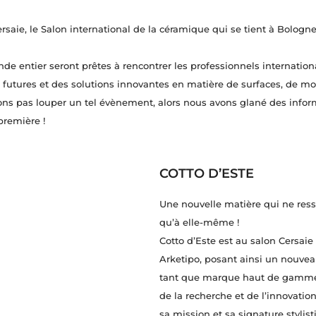
ersaie, le Salon international de la céramique qui se tient à Bologn
de entier seront prêtes à rencontrer les professionnels internatio
s futures et des solutions innovantes en matière de surfaces, de mo
vions pas louper un tel évènement, alors nous avons glané des infor
première !
COTTO D’ESTE
Une nouvelle matière qui ne re
qu’à elle-même !
Cotto d’Este est au salon Cersaie
Arketipo, posant ainsi un nouvea
tant que marque haut de gamme 
de la recherche et de l’innovatio
sa mission et sa signature stylist