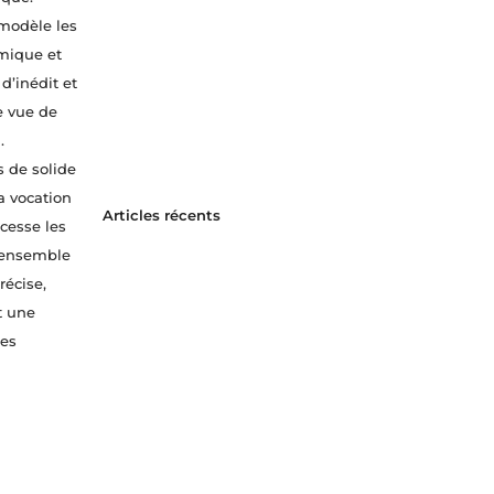
 modèle les
amique et
d’inédit et
de vue de
.
 de solide
la vocation
Articles récents
cesse les
 ensemble
récise,
t une
les