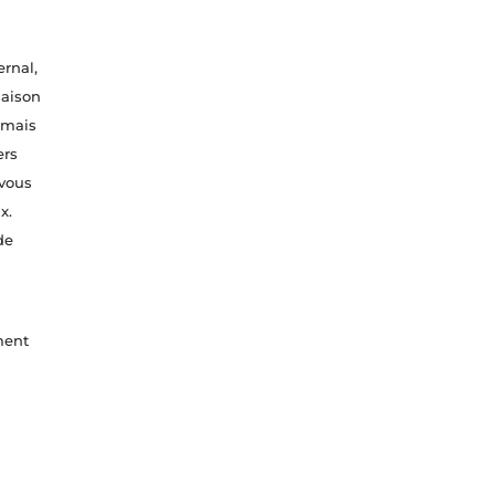
ernal,
saison
 mais
ers
 vous
x.
de
ment