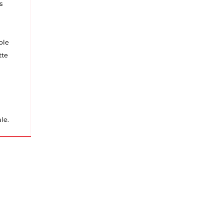
s
ble
tte
le.