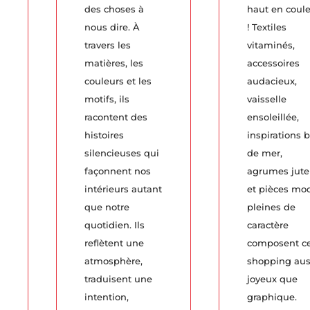
des choses à
haut en coul
nous dire. À
! Textiles
travers les
vitaminés,
matières, les
accessoires
couleurs et les
audacieux,
motifs, ils
vaisselle
racontent des
ensoleillée,
histoires
inspirations 
silencieuses qui
de mer,
façonnent nos
agrumes jute
intérieurs autant
et pièces mo
que notre
pleines de
quotidien. Ils
caractère
reflètent une
composent c
atmosphère,
shopping aus
traduisent une
joyeux que
intention,
graphique.