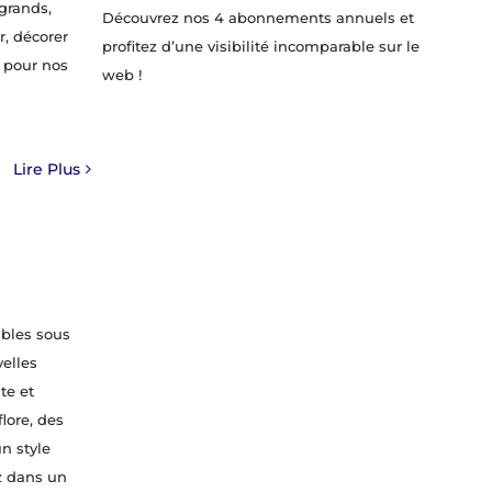
 grands,
Découvrez nos 4 abonnements annuels et
, décorer
profitez d’une visibilité incomparable sur le
e pour nos
web !
Lire Plus
ables sous
velles
te et
lore, des
n style
z dans un