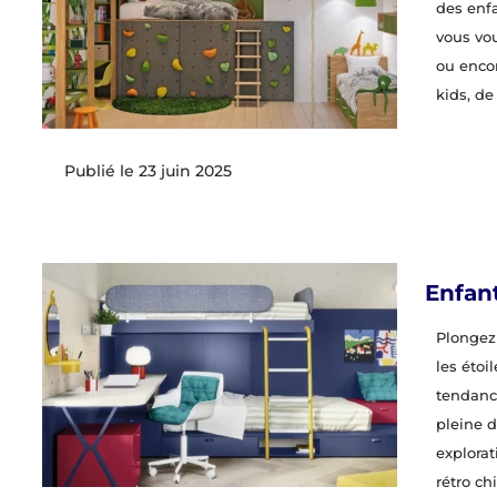
des enfa
vous vo
ou encor
kids, de
23 juin 2025
Enfan
Plongez
les étoi
tendance
pleine d
explorat
rétro ch