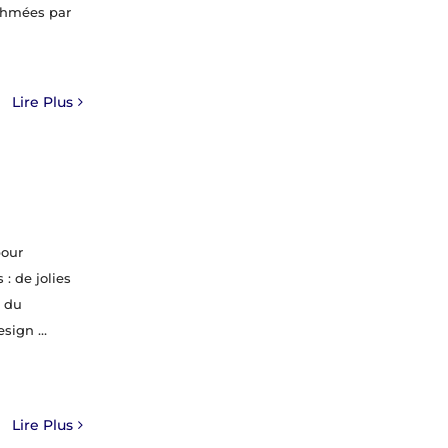
ythmées par
Lire Plus
pour
: de jolies
, du
esign …
Lire Plus