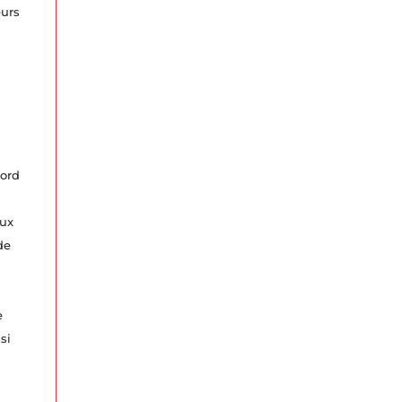
eurs
bord
ux
de
e
si