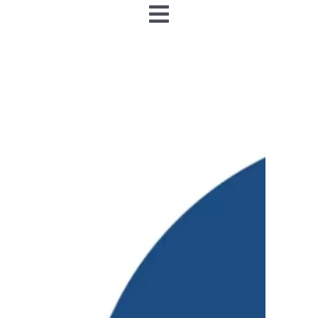
Toggle
Navigation
Accueil
Nos articles
Nos éditions papier
Contact
Devenir annonceur
Teamiz